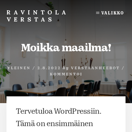
Skip
Skip
to
to
RAVINTOLA
VALIKKO
content
footer
VERSTAS
Ravintola
Seinäjoen
Piirillä
Moikka maailma!
YLEINEN
/
2.8.2022
by
VERSTAANHEEBOT
/
KOMMENTOI
Tervetuloa WordPressiin.
Tämä on ensimmäinen