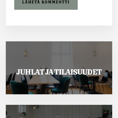
More
Content
JUHLAT JA TILAISUUDET